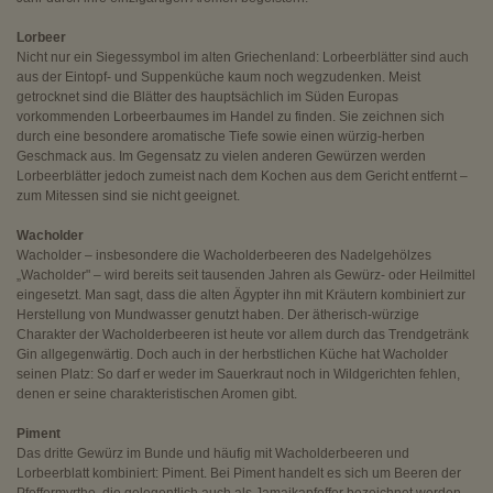
Lorbeer
Nicht nur ein Siegessymbol im alten Griechenland: Lorbeerblätter sind auch
aus der Eintopf- und Suppenküche kaum noch wegzudenken. Meist
getrocknet sind die Blätter des hauptsächlich im Süden Europas
vorkommenden Lorbeerbaumes im Handel zu finden. Sie zeichnen sich
durch eine besondere aromatische Tiefe sowie einen würzig-herben
Geschmack aus. Im Gegensatz zu vielen anderen Gewürzen werden
Lorbeerblätter jedoch zumeist nach dem Kochen aus dem Gericht entfernt –
zum Mitessen sind sie nicht geeignet.
Wacholder
Wacholder – insbesondere die Wacholderbeeren des Nadelgehölzes
„Wacholder" – wird bereits seit tausenden Jahren als Gewürz- oder Heilmittel
eingesetzt. Man sagt, dass die alten Ägypter ihn mit Kräutern kombiniert zur
Herstellung von Mundwasser genutzt haben. Der ätherisch-würzige
Charakter der Wacholderbeeren ist heute vor allem durch das Trendgetränk
Gin allgegenwärtig. Doch auch in der herbstlichen Küche hat Wacholder
seinen Platz: So darf er weder im Sauerkraut noch in Wildgerichten fehlen,
denen er seine charakteristischen Aromen gibt.
Piment
Das dritte Gewürz im Bunde und häufig mit Wacholderbeeren und
Lorbeerblatt kombiniert: Piment. Bei Piment handelt es sich um Beeren der