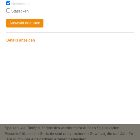
Notwendig
Statistiken
Auswahl erlauben
Details anzeigen
Eintöpfe und Co. - Wissenswertes zu drei grundlegenden Gewürzen für
die herbstliche Küche
Der Herbst ist bei uns längst angekommen: Die Tage werden kürzer, die
Temperaturen fallen, Flora und Fauna befinden sich im Wandel. Auch die
Küche passt sich der Jahreszeit an: Wärmende, deftige und herzhafte
Speisen wie Eintöpfe finden sich wieder mehr auf den Speisekarten.
Essentiell für solche Gerichte sind entsprechende Gewürze, die uns Jahr für
Jahr durch ihre einzigartigen Aromen begeistern.