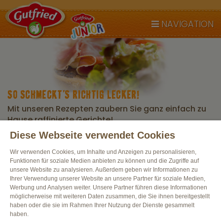
NAVIGATION
SO SCHMECKT’S RICHTIG LECKER!
Mit unseren Rezepten zaubern Sie ganz einfach zu
Hause raffinierte Gerichte!
Diese Webseite verwendet Cookies
Wir verwenden Cookies, um Inhalte und Anzeigen zu personalisieren,
Funktionen für soziale Medien anbieten zu können und die Zugriffe auf
unsere Website zu analysieren. Außerdem geben wir Informationen zu
Ihrer Verwendung unserer Website an unsere Partner für soziale Medien,
GUTFRIED GEWÜRZKUNDE – TEIL 2
Werbung und Analysen weiter. Unsere Partner führen diese Informationen
möglicherweise mit weiteren Daten zusammen, die Sie ihnen bereitgestellt
haben oder die sie im Rahmen Ihrer Nutzung der Dienste gesammelt
haben.