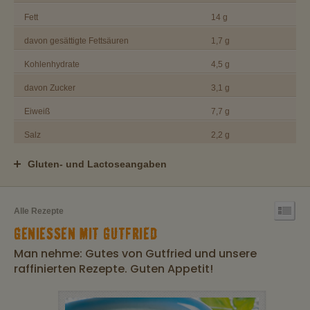
Fett
14 g
davon gesättigte Fettsäuren
1,7 g
Kohlenhydrate
4,5 g
davon Zucker
3,1 g
Eiweiß
7,7 g
Salz
2,2 g
Gluten- und Lactoseangaben
Alle Rezepte
GENIESSEN MIT GUTFRIED
Man nehme: Gutes von Gutfried und unsere
raffinierten Rezepte. Guten Appetit!