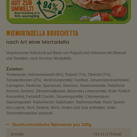
WIEMORTADELLA BRUSCHETTA
nach Art einer Mortadella
Vegetarischer Aufschnitt auf Basis von Rapsöl und Hühnerei mit Olivenöl
und Tomaten, nach Art einer Mortadella
Zutaten:
Trinkwasser, Hühnereieiweiß (8%), Rapsöl (7%), Olivenöl (7%),
Tomatenflocken (2%), Verdickungsmittel: Xanthan, Johannisbrot-kernmehl,
Carrageen; Dextrose, Speisesalz, Gewürze, Gewürzextrakte, Natürliche
Aromen, Aromen, Zitronensaftpulver, färbendes Lebensmittel: Roter Rettich
Konzentrat; Farbstoff: Carotin; Säuerungsmittel: Citronensäure;
Säureregulator: Kaliumlactat; Stabilisator: Natriumacetate. Kann Spuren
von Lupine, Senf, Sellerie, Milch, Gluten und Soja enthalten. Unter
Schutzatmosphäre verpackt.
Durchschnittliche Nährwerte pro 100g
Energie
741 kJ (179 kcal)