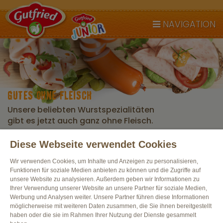
NAVIGATION
GUTES OHNE FLEISCH
Unsere beliebten Wurstspezialitäten
gibt es jetzt auch ganz ohne Fleisch.
Diese Webseite verwendet Cookies
Alle Produkte
Wir verwenden Cookies, um Inhalte und Anzeigen zu personalisieren,
Funktionen für soziale Medien anbieten zu können und die Zugriffe auf
unsere Website zu analysieren. Außerdem geben wir Informationen zu
Ihrer Verwendung unserer Website an unsere Partner für soziale Medien,
Werbung und Analysen weiter. Unsere Partner führen diese Informationen
möglicherweise mit weiteren Daten zusammen, die Sie ihnen bereitgestellt
haben oder die sie im Rahmen Ihrer Nutzung der Dienste gesammelt