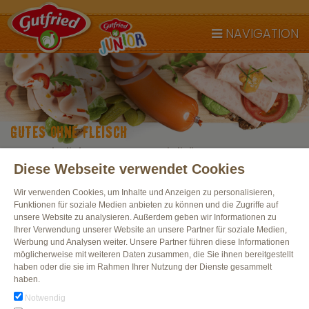
NAVIGATION
GUTES OHNE FLEISCH
Unsere beliebten Wurstspezialitäten
gibt es jetzt auch ganz ohne Fleisch.
Diese Webseite verwendet Cookies
Wir verwenden Cookies, um Inhalte und Anzeigen zu personalisieren,
Funktionen für soziale Medien anbieten zu können und die Zugriffe auf
unsere Website zu analysieren. Außerdem geben wir Informationen zu
Alle Produkte
Ihrer Verwendung unserer Website an unsere Partner für soziale Medien,
Werbung und Analysen weiter. Unsere Partner führen diese Informationen
möglicherweise mit weiteren Daten zusammen, die Sie ihnen bereitgestellt
haben oder die sie im Rahmen Ihrer Nutzung der Dienste gesammelt
haben.
Notwendig