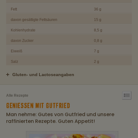
Fett
36 g
davon gesättigte Fettsäuren
15 g
Kohlenhydrate
8,5 g
davon Zucker
0,8 g
Eiweiß
7 g
Salz
2 g
Gluten- und Lactoseangaben
Alle Rezepte
GENIESSEN MIT GUTFRIED
Man nehme: Gutes von Gutfried und unsere
raffinierten Rezepte. Guten Appetit!