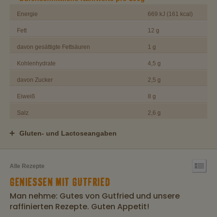
Energie
669 kJ (161 kcal)
Fett
12 g
davon gesättigte Fettsäuren
1 g
Kohlenhydrate
4,5 g
davon Zucker
2,5 g
Eiweiß
8 g
Salz
2,6 g
Gluten- und Lactoseangaben
Alle Rezepte
GENIESSEN MIT GUTFRIED
Man nehme: Gutes von Gutfried und unsere
raffinierten Rezepte. Guten Appetit!