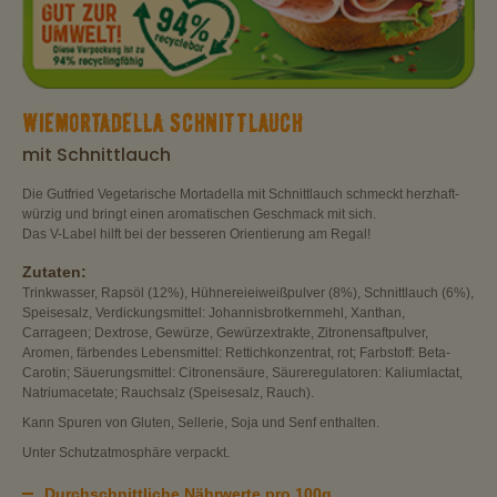
WIEMORTADELLA SCHNITTLAUCH
mit Schnittlauch
Die Gutfried Vegetarische Mortadella mit Schnittlauch schmeckt herzhaft-
würzig und bringt einen aromatischen Geschmack mit sich.
Das V-Label hilft bei der besseren Orientierung am Regal!
Zutaten:
Trinkwasser, Rapsöl (12%), Hühnereieiweißpulver (8%), Schnittlauch (6%),
Speisesalz, Verdickungsmittel: Johannisbrotkernmehl, Xanthan,
Carrageen; Dextrose, Gewürze, Gewürzextrakte, Zitronensaftpulver,
Aromen, färbendes Lebensmittel: Rettichkonzentrat, rot; Farbstoff: Beta-
Carotin; Säuerungsmittel: Citronensäure, Säureregulatoren: Kaliumlactat,
Natriumacetate; Rauchsalz (Speisesalz, Rauch).
Kann Spuren von Gluten, Sellerie, Soja und Senf enthalten.
Unter Schutzatmosphäre verpackt.
Durchschnittliche Nährwerte pro 100g