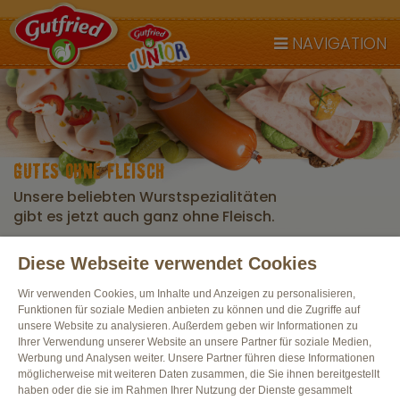
NAVIGATION
GUTES OHNE FLEISCH
Unsere beliebten Wurstspezialitäten
gibt es jetzt auch ganz ohne Fleisch.
Diese Webseite verwendet Cookies
Alle Produkte
Wir verwenden Cookies, um Inhalte und Anzeigen zu personalisieren,
Funktionen für soziale Medien anbieten zu können und die Zugriffe auf
unsere Website zu analysieren. Außerdem geben wir Informationen zu
Ihrer Verwendung unserer Website an unsere Partner für soziale Medien,
Werbung und Analysen weiter. Unsere Partner führen diese Informationen
möglicherweise mit weiteren Daten zusammen, die Sie ihnen bereitgestellt
haben oder die sie im Rahmen Ihrer Nutzung der Dienste gesammelt