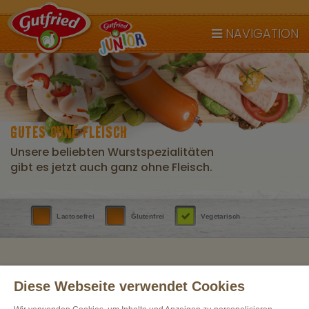
NAVIGATION
GUTES OHNE FLEISCH
Unsere beliebten Wurstspezialitäten
gibt es jetzt auch ganz ohne Fleisch.
Lactosefrei
Glutenfrei
Vegetarisch
Diese Webseite verwendet Cookies