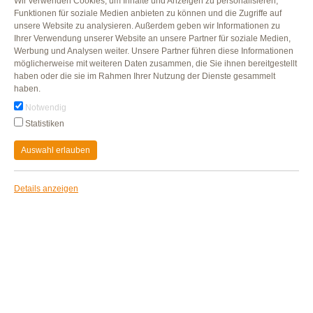
Wir verwenden Cookies, um Inhalte und Anzeigen zu personalisieren,
Funktionen für soziale Medien anbieten zu können und die Zugriffe auf
WieMortadella Caprese
unsere Website zu analysieren. Außerdem geben wir Informationen zu
nach Art einer Mortadella
Ihrer Verwendung unserer Website an unsere Partner für soziale Medien,
ZUM PRODUKT
Werbung und Analysen weiter. Unsere Partner führen diese Informationen
möglicherweise mit weiteren Daten zusammen, die Sie ihnen bereitgestellt
haben oder die sie im Rahmen Ihrer Nutzung der Dienste gesammelt
haben.
Notwendig
Statistiken
Auswahl erlauben
Details anzeigen
WieMortadella Paprika
„frische Paprika“