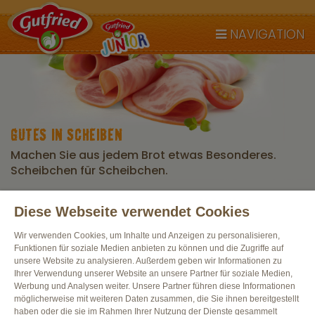
NAVIGATION
GUTES IN SCHEIBEN
Machen Sie aus jedem Brot etwas Besonderes.
Scheibchen für Scheibchen.
Diese Webseite verwendet Cookies
Alle Produkte
Wir verwenden Cookies, um Inhalte und Anzeigen zu personalisieren,
Funktionen für soziale Medien anbieten zu können und die Zugriffe auf
unsere Website zu analysieren. Außerdem geben wir Informationen zu
Ihrer Verwendung unserer Website an unsere Partner für soziale Medien,
Werbung und Analysen weiter. Unsere Partner führen diese Informationen
möglicherweise mit weiteren Daten zusammen, die Sie ihnen bereitgestellt
haben oder die sie im Rahmen Ihrer Nutzung der Dienste gesammelt