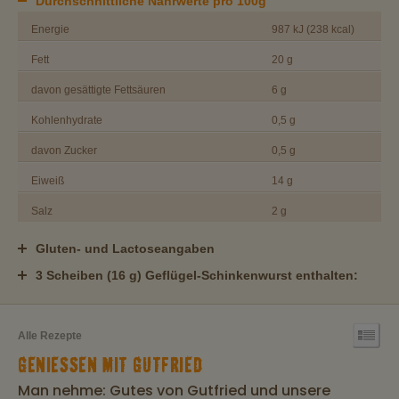
Durchschnittliche Nährwerte pro 100g
Energie
987 kJ (238 kcal)
Fett
20 g
davon gesättigte Fettsäuren
6 g
Kohlenhydrate
0,5 g
davon Zucker
0,5 g
Eiweiß
14 g
Salz
2 g
Gluten- und Lactoseangaben
3 Scheiben (16 g) Geflügel-Schinkenwurst enthalten:
Alle Rezepte
GENIESSEN MIT GUTFRIED
Man nehme: Gutes von Gutfried und unsere