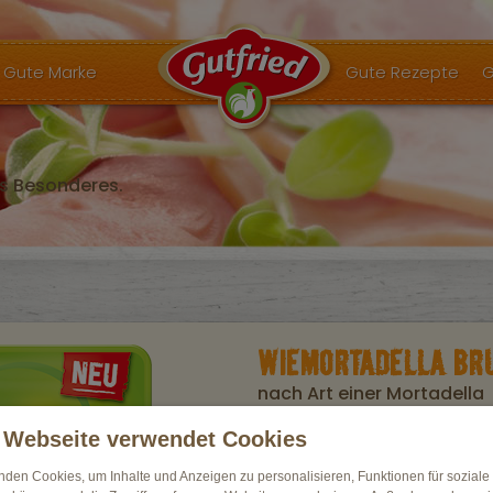
Gute Marke
Gute Rezepte
G
s Besonderes.
WIEMORTADELLA BR
nach Art einer Mortadella
Vegetarischer Aufschnitt auf Basis von
 Webseite verwendet Cookies
Tomaten, nach Art einer Mortadella
nden Cookies, um Inhalte und Anzeigen zu personalisieren, Funktionen für sozial
Zutaten: