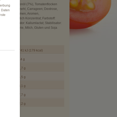
r
söl (7%), Olivenöl (7%), Tomatenflocken
Werbung
annisbrot-kernmehl, Carrageen; Dextrose,
n Daten
Natürliche Aromen, Aromen,
nste
el: Roter Rettich Konzentrat; Farbstoff:
; Säureregulator: Kaliumlactat; Stabilisator:
, Senf, Sellerie, Milch, Gluten und Soja
packt.
e pro 100g
741 kJ (179 kcal)
14 g
1,7 g
4,5 g
3,1 g
7,7 g
2,2 g
n