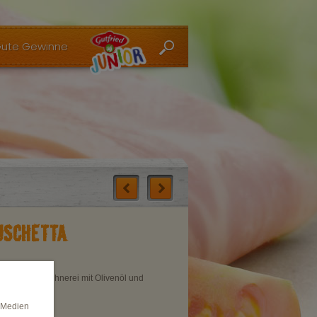
ute Gewinne
USCHETTA
 Rapsöl und Hühnerei mit Olivenöl und
e Medien