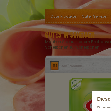
Gute Produkte
Guter Service
GUTES IN SCHEIBEN
Machen Sie aus jedem Brot etwa
Scheibchen für Scheibchen.
Alle Produkte
Diese
Wir verwe