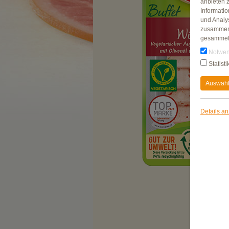
anbieten 
Informati
und Analy
zusammen,
gesammel
Notwen
Statisti
Auswahl
Details a