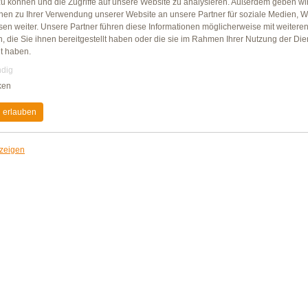
zu können und die Zugriffe auf unsere Website zu analysieren. Außerdem geben wi
Trinkwasser, Hühnereieiweiß (8%), Rap
onen zu Ihrer Verwendung unserer Website an unsere Partner für soziale Medien, 
(2%), Verdickungsmittel: Xanthan, Joh
sen weiter. Unsere Partner führen diese Informationen möglicherweise mit weitere
Speisesalz, Gewürze, Gewürzextrakte, 
 die Sie ihnen bereitgestellt haben oder die sie im Rahmen Ihrer Nutzung der Die
Zitronensaftpulver, färbendes Lebensmitt
t haben.
Carotin; Säuerungsmittel: Citronensäure
dig
Natriumacetate. Kann Spuren von Lupine
enthalten. Unter Schutzatmosphäre ver
ken
Durchschnittliche Nährwert
 erlauben
Energie
nzeigen
Fett
davon gesättigte Fettsäuren
Kohlenhydrate
davon Zucker
Eiweiß
Salz
Gluten- und Lactoseangabe