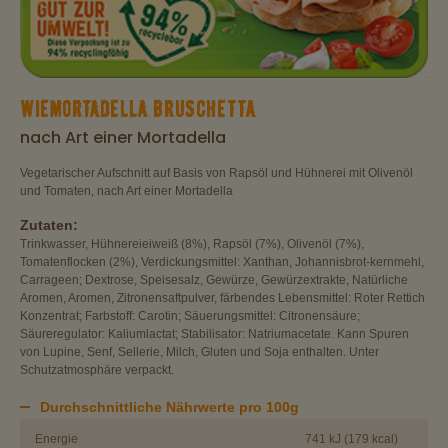
WIEMORTADELLA BRUSCHETTA
nach Art einer Mortadella
Vegetarischer Aufschnitt auf Basis von Rapsöl und Hühnerei mit Olivenöl
und Tomaten, nach Art einer Mortadella
Zutaten:
Trinkwasser, Hühnereieiweiß (8%), Rapsöl (7%), Olivenöl (7%),
Tomatenflocken (2%), Verdickungsmittel: Xanthan, Johannisbrot-kernmehl,
Carrageen; Dextrose, Speisesalz, Gewürze, Gewürzextrakte, Natürliche
Aromen, Aromen, Zitronensaftpulver, färbendes Lebensmittel: Roter Rettich
Konzentrat; Farbstoff: Carotin; Säuerungsmittel: Citronensäure;
Säureregulator: Kaliumlactat; Stabilisator: Natriumacetate. Kann Spuren
von Lupine, Senf, Sellerie, Milch, Gluten und Soja enthalten. Unter
Schutzatmosphäre verpackt.
Durchschnittliche Nährwerte pro 100g
Energie
741 kJ (179 kcal)