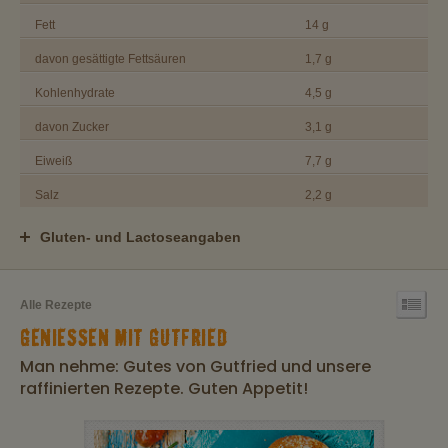
Fett
14 g
davon gesättigte Fettsäuren
1,7 g
Kohlenhydrate
4,5 g
davon Zucker
3,1 g
Eiweiß
7,7 g
Salz
2,2 g
Gluten- und Lactoseangaben
Alle Rezepte
GENIESSEN MIT GUTFRIED
Man nehme: Gutes von Gutfried und unsere
raffinierten Rezepte. Guten Appetit!