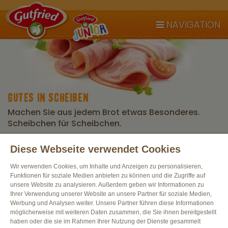
NAVIGATION
GUTES IN SCHEIBEN
Machen Sie aus jedem Brot etwas Besonderes.
Scheibchen für Scheibchen.
Diese Webseite verwendet Cookies
Alle Produkte
Wir verwenden Cookies, um Inhalte und Anzeigen zu personalisieren,
Funktionen für soziale Medien anbieten zu können und die Zugriffe auf
unsere Website zu analysieren. Außerdem geben wir Informationen zu
Ihrer Verwendung unserer Website an unsere Partner für soziale Medien,
Werbung und Analysen weiter. Unsere Partner führen diese Informationen
möglicherweise mit weiteren Daten zusammen, die Sie ihnen bereitgestellt
haben oder die sie im Rahmen Ihrer Nutzung der Dienste gesammelt