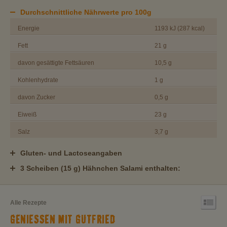
Durchschnittliche Nährwerte pro 100g
Energie
1193 kJ (287 kcal)
Fett
21 g
davon gesättigte Fettsäuren
10,5 g
Kohlenhydrate
1 g
davon Zucker
0,5 g
Eiweiß
23 g
Salz
3,7 g
Gluten- und Lactoseangaben
3 Scheiben (15 g) Hähnchen Salami enthalten:
Alle Rezepte
GENIESSEN MIT GUTFRIED