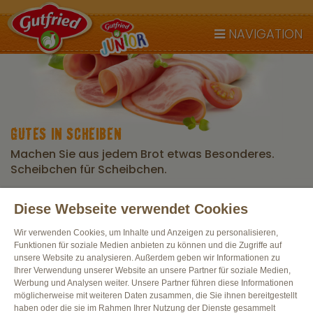
NAVIGATION
GUTES IN SCHEIBEN
Machen Sie aus jedem Brot etwas Besonderes.
Scheibchen für Scheibchen.
Diese Webseite verwendet Cookies
Alle Produkte
Wir verwenden Cookies, um Inhalte und Anzeigen zu personalisieren,
Funktionen für soziale Medien anbieten zu können und die Zugriffe auf
unsere Website zu analysieren. Außerdem geben wir Informationen zu
Ihrer Verwendung unserer Website an unsere Partner für soziale Medien,
Werbung und Analysen weiter. Unsere Partner führen diese Informationen
möglicherweise mit weiteren Daten zusammen, die Sie ihnen bereitgestellt
haben oder die sie im Rahmen Ihrer Nutzung der Dienste gesammelt