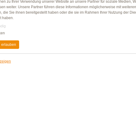
Gewürzextrakte, Zitronensaftpulver, Ar
onen zu Ihrer Verwendung unserer Website an unsere Partner für soziale Medien, 
Rettichkonzentrat, rot; Farbstoff: Beta-
sen weiter. Unsere Partner führen diese Informationen möglicherweise mit weitere
Säureregulatoren: Kaliumlactat, Natriu
 die Sie ihnen bereitgestellt haben oder die sie im Rahmen Ihrer Nutzung der Die
t haben.
Kann Spuren von Gluten, Sellerie, Soja
dig
Unter Schutzatmosphäre verpackt.
ken
Durchschnittliche Nährwert
 erlauben
Energie
Fett
nzeigen
davon gesättigte Fettsäuren
Kohlenhydrate
davon Zucker
Eiweiß
Salz
Gluten- und Lactoseangabe