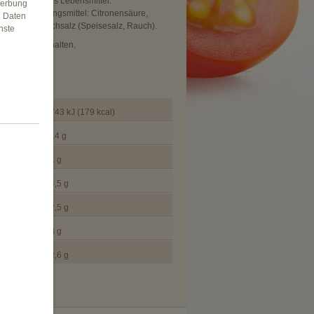
omen, färbendes Lebensmittel:
Werbung
Carotin; Säuerungsmittel: Citronensäure,
n Daten
macetate; Rauchsalz (Speisesalz, Rauch).
nste
 und Senf enthalten.
e pro 100g
743 kJ (179 kcal)
14 g
1 g
4,5 g
2,5 g
8 g
2,6 g
n