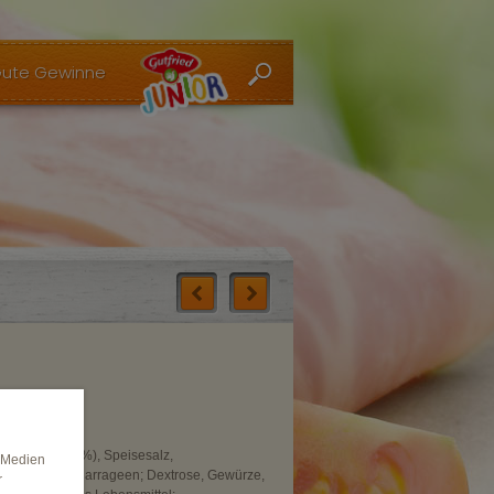
ute Gewinne
weißpulver (8%), Speisesalz,
e Medien
hl, Xanthan, Carrageen; Dextrose, Gewürze,
r