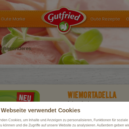
Gute Marke
Gute Rezepte
G
s Besonderes.
WIEMORTADELLA
fein würzig
 Webseite verwendet Cookies
Zutaten:
Trinkwasser, Rapsöl (12%), Hühnereiei
nden Cookies, um Inhalte und Anzeigen zu personalisieren, Funktionen für sozial
Verdickungsmittel: Johannisbrotkernme
zu können und die Zugriffe auf unsere Website zu analysieren. Außerdem geben wi