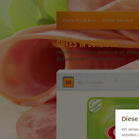
Gute Produkte
Guter Service
GUTES IN SCHEIBEN
Machen Sie aus jedem Brot etwa
Scheibchen für Scheibchen.
Alle Produkte
Diese
Wir verwe
anbieten 