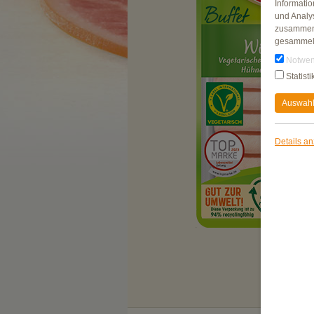
Informati
und Analy
zusammen,
gesammel
Notwen
Statisti
Auswahl
Details a