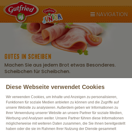
NAVIGATION
GUTES IN SCHEIBEN
Machen Sie aus jedem Brot etwas Besonderes.
Scheibchen für Scheibchen.
Diese Webseite verwendet Cookies
Alle Produkte
Wir verwenden Cookies, um Inhalte und Anzeigen zu personalisieren,
Funktionen für soziale Medien anbieten zu können und die Zugriffe auf
unsere Website zu analysieren. Außerdem geben wir Informationen zu
Ihrer Verwendung unserer Website an unsere Partner für soziale Medien,
Werbung und Analysen weiter. Unsere Partner führen diese Informationen
möglicherweise mit weiteren Daten zusammen, die Sie ihnen bereitgestellt
haben oder die sie im Rahmen Ihrer Nutzung der Dienste gesammelt