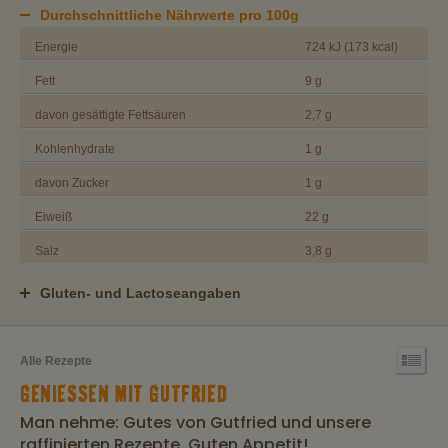
Durchschnittliche Nährwerte pro 100g
Energie
724 kJ (173 kcal)
Fett
9 g
davon gesättigte Fettsäuren
2,7 g
Kohlenhydrate
1 g
davon Zucker
1 g
Eiweiß
22 g
Salz
3,8 g
Gluten- und Lactoseangaben
Alle Rezepte
GENIESSEN MIT GUTFRIED
Man nehme: Gutes von Gutfried und unsere
raffinierten Rezepte. Guten Appetit!