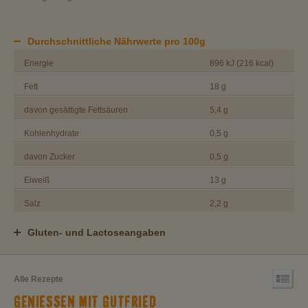
Durchschnittliche Nährwerte pro 100g
Energie
896 kJ (216 kcal)
Fett
18 g
davon gesättigte Fettsäuren
5,4 g
Kohlenhydrate
0,5 g
davon Zucker
0,5 g
Eiweiß
13 g
Salz
2,2 g
Gluten- und Lactoseangaben
Alle Rezepte
GENIESSEN MIT GUTFRIED