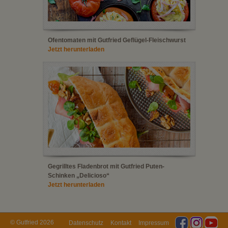
Ofentomaten mit Gutfried Geflügel-Fleischwurst
Jetzt herunterladen
Gegrilltes Fladenbrot mit Gutfried Puten-
Schinken „Delicioso“
Jetzt herunterladen
© Gutfried 2026
Datenschutz
Kontakt
Impressum