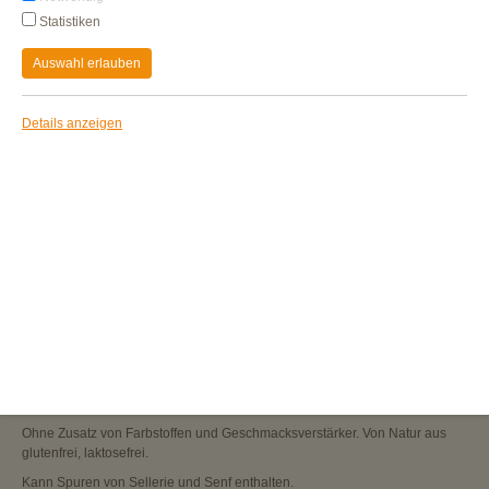
Statistiken
Auswahl erlauben
Details anzeigen
HÄHNCHEN-FLEISCHWURST
würzig-frisch
Mit 100% Hähnchen und dem typischen Gutfried Geschmack bietet unsere
Hähnchen-Fleischwurst eine tolle Alternative zu unserem Klassiker. Unsere
Hähnchen-Fleischwurst bietet vielfältigen Genuss, egal ob als Snack, auf
dem Brot, aus der Pfanne oder in leckeren Salaten.
Zutaten:
Hähnchenfleisch 75%, Trinkwasser, Hähnchenfett mit Haut, Speisesalz,
Dextrose, Gewürze, Gewürzextrakte, Stabilisatoren: Diphosphate,
Natriumcitrat; Antioxidationsmittel: Ascorbinsäure; Konservierungsstoff:
Natriumnitrit. Kann Spuren von Sellerie und Senf enthalten. Glutenfrei,
laktosefrei.
Ohne Zusatz von Farbstoffen und Geschmacksverstärker. Von Natur aus
glutenfrei, laktosefrei.
Kann Spuren von Sellerie und Senf enthalten.