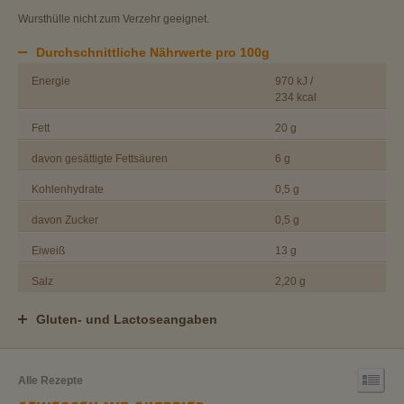
Wursthülle nicht zum Verzehr geeignet.
Durchschnittliche Nährwerte pro 100g
Energie
970 kJ /
234 kcal
Fett
20 g
davon gesättigte Fettsäuren
6 g
Kohlenhydrate
0,5 g
davon Zucker
0,5 g
Eiweiß
13 g
Salz
2,20 g
Gluten- und Lactoseangaben
Alle Rezepte