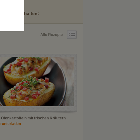
n
-Lyoner enthalten:
Alle Rezepte
e Ofenkartoffeln mit frischen Kräutern
erunterladen