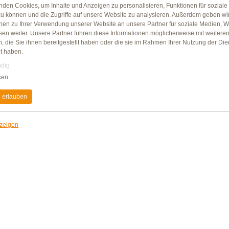
nden Cookies, um Inhalte und Anzeigen zu personalisieren, Funktionen für sozial
Zutaten:
zu können und die Zugriffe auf unsere Website zu analysieren. Außerdem geben wi
Hähnchenfleisch 77%, Trinkwasser, Häh
onen zu Ihrer Verwendung unserer Website an unsere Partner für soziale Medien, 
Gewürze, Stabilisatoren: Natriumcitrat
sen weiter. Unsere Partner führen diese Informationen möglicherweise mit weitere
Citronensäure, Antioxidationsmittel: As
 die Sie ihnen bereitgestellt haben oder die sie im Rahmen Ihrer Nutzung der Die
Gewürzextrakte, Konservierungsstoff: N
t haben.
Kann Spuren von Sellerie und Senf ent
dig
Unter Schutzatmosphäre verpackt.
ken
Durchschnittliche Nährwert
 erlauben
Energie
nzeigen
Fett
davon gesättigte Fettsäuren
Kohlenhydrate
davon Zucker
Eiweiß
Salz