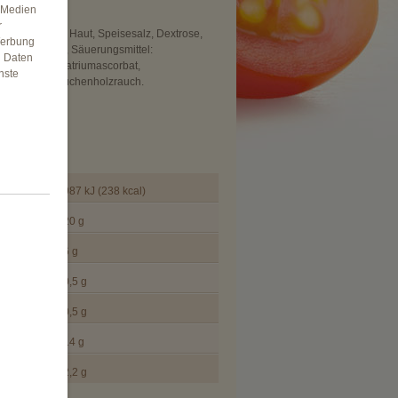
e Medien
r
nchenfett mit Haut, Speisesalz, Dextrose,
Werbung
e, Diphosphate, Säuerungsmittel:
n Daten
corbinsäure, Natriumascorbat,
nste
atriumnitrit, Buchenholzrauch.
halten.
e pro 100g
987 kJ (238 kcal)
20 g
6 g
0,5 g
0,5 g
14 g
2,2 g