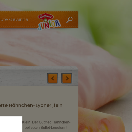
ute Gewinne
rte Hähnchen-Lyoner ,fein
ckt Groß und Klein. Der Gutfried Hähnchen-
 Klassiker in der beliebten Buffet-Legeform!