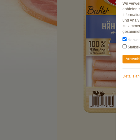
Wir verwe
anbieten 
Informati
und Analy
zusammen,
gesammel
Notwen
Statisti
Auswahl
Details a