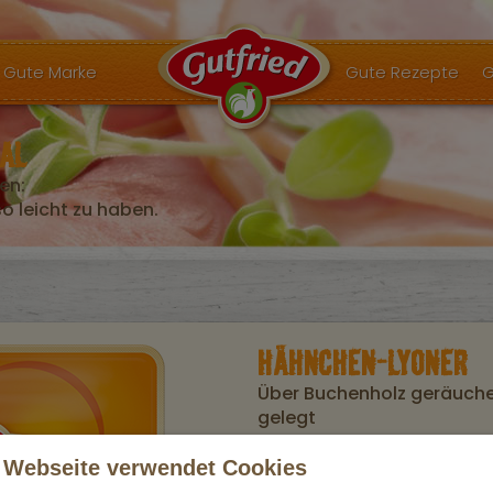
Gute Marke
Gute Rezepte
G
AL
en:
 leicht zu haben.
HÄHNCHEN-LYONER
Über Buchenholz geräuche
gelegt
Unser saftiger Hähnchen-Lyoner schme
 Webseite verwendet Cookies
Lyoner ist einfach ein echter Aufschnitt