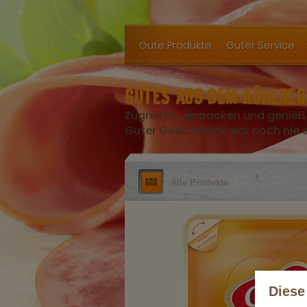
Gute Produkte
Guter Service
GUTES AUS DEM KÜHLREG
Zugreifen, einpacken und genieß
Guter Geschmack war noch nie so
Alle Produkte
Diese