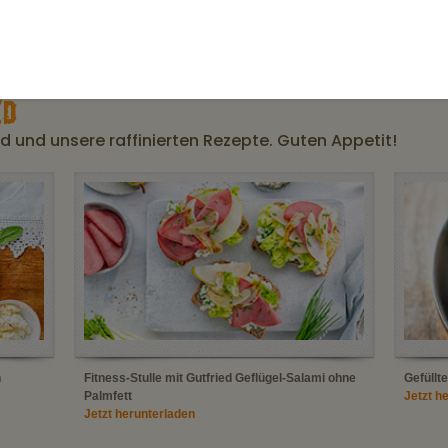
Gluten- und Lactoseangabe
3 Scheiben (16 g) Hähnchen
D
 und unsere raffinierten Rezepte. Guten Appetit!
n
Fitness-Stulle mit Gutfried Geflügel-Salami ohne
Gefüllt
Palmfett
Jetzt h
Jetzt herunterladen