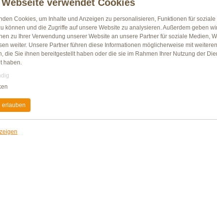
 Webseite verwendet Cookies
aromatische Rauchnote. Auch Liebhabe
Gerichten kommen auf ihre Kosten!
nden Cookies, um Inhalte und Anzeigen zu personalisieren, Funktionen für sozial
zu können und die Zugriffe auf unsere Website zu analysieren. Außerdem geben wi
Zutaten:
onen zu Ihrer Verwendung unserer Website an unsere Partner für soziale Medien, 
Geflügelfleisch 75% (Pute, Huhn), Trink
sen weiter. Unsere Partner führen diese Informationen möglicherweise mit weitere
Speisesalz, Gewürze, Gewürzextrakte, De
 die Sie ihnen bereitgestellt haben oder die sie im Rahmen Ihrer Nutzung der Die
Diphosphate, Antioxidationsmittel: Ascor
t haben.
Buchenholzrauch.
dig
Ohne Zusatz von Farbstoffen und Gesch
laktosefrei.
ken
Kann Spuren von Sellerie und Senf ent
 erlauben
Wursthülle nicht zum Verzehr geeignet.
Durchschnittliche Nährwert
nzeigen
Energie
Fett
davon gesättigte Fettsäuren
Kohlenhydrate
davon Zucker