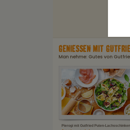
GENIESSEN MIT GUTFRIE
Man nehme: Gutes von Gutfried
Pierogi mit Gutfried Puten-Lachsschinke