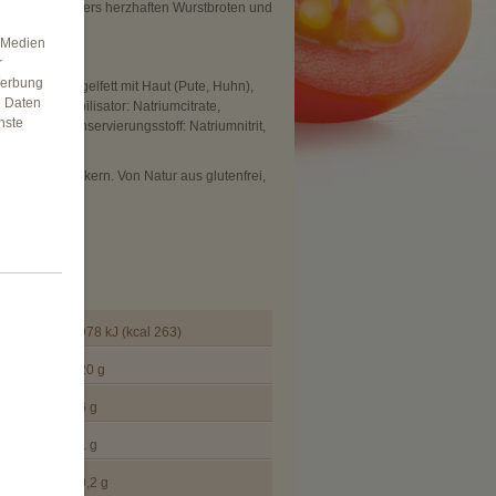
r von besonders herzhaften Wurstbroten und
e Medien
r
Werbung
wasser, Geflügelfett mit Haut (Pute, Huhn),
n Daten
xtrose, Stabilisator: Natriumcitrate,
nste
binsäure; Konservierungsstoff: Natriumnitrit,
macksverstärkern. Von Natur aus glutenfrei,
halten.
e pro 100g
978 kJ (kcal 263)
20 g
6 g
1 g
0,2 g