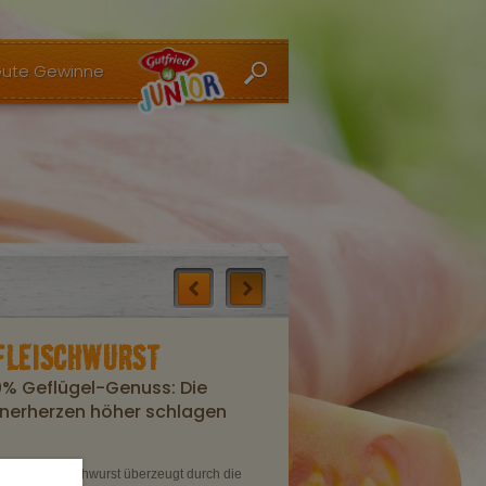
ute Gewinne
FLEISCHWURST
0% Geflügel-Genuss: Die
nnerherzen höher schlagen
flügel-Fleischwurst überzeugt durch die