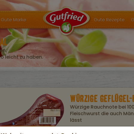
Gute Marke
Gute Rezepte
G
AL
en:
 leicht zu haben.
WÜRZIGE GEFLÜGEL-
Würzige Rauchnote bei 10
Fleischwurst die auch Mä
lässt
Der Name ist Programm: Die Würzige Ge