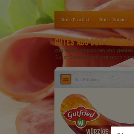
Gute Produkte
Guter Service
GUTES AUS DEM KÜHLREG
Zugreifen, einpacken und genieß
Guter Geschmack war noch nie so
Alle Produkte