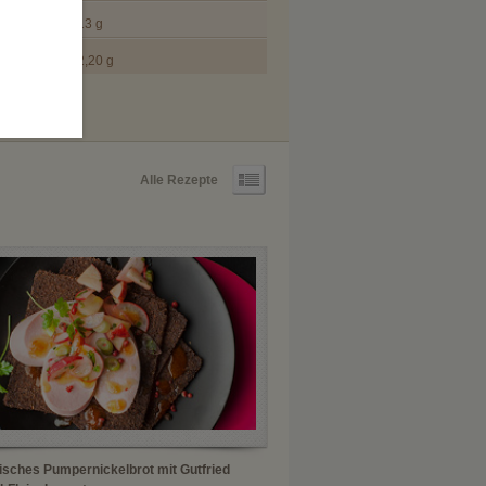
13 g
2,20 g
n
Alle Rezepte
isches Pumpernickelbrot mit Gutfried