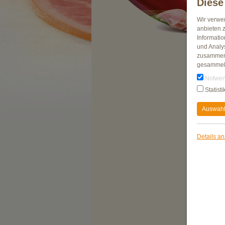
Diese
Wir verwe
anbieten 
Informati
und Analy
zusammen,
gesammel
Notwen
Statisti
Auswahl
Details a