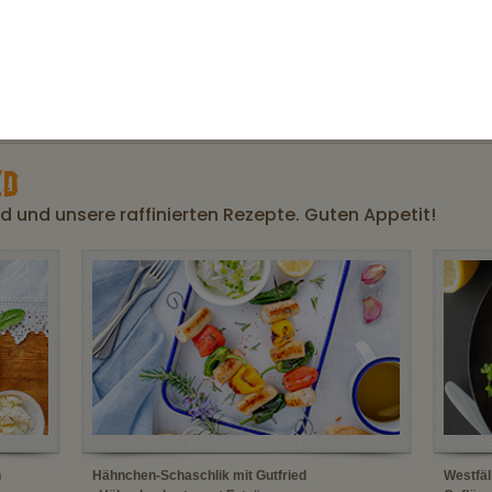
Eiweiß
Salz
Gluten- und Lactoseangabe
D
 und unsere raffinierten Rezepte. Guten Appetit!
n
Hähnchen-Schaschlik mit Gutfried
Westfäl