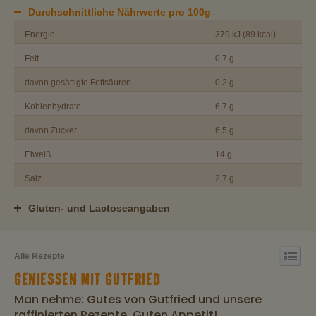
Durchschnittliche Nährwerte pro 100g
Energie
379 kJ (89 kcal)
Fett
0,7 g
davon gesättigte Fettsäuren
0,2 g
Kohlenhydrate
6,7 g
davon Zucker
6,5 g
Eiweiß
14 g
Salz
2,7 g
Gluten- und Lactoseangaben
Alle Rezepte
GENIESSEN MIT GUTFRIED
Man nehme: Gutes von Gutfried und unsere
raffinierten Rezepte. Guten Appetit!