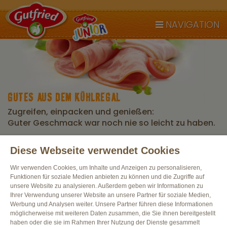
NAVIGATION
GUTES AUS DEM KÜHLREGAL
Zugreifen, einpacken und genießen:
Guter Geschmack war noch nie so leicht zu haben.
Diese Webseite verwendet Cookies
Alle Produkte
Wir verwenden Cookies, um Inhalte und Anzeigen zu personalisieren,
Funktionen für soziale Medien anbieten zu können und die Zugriffe auf
unsere Website zu analysieren. Außerdem geben wir Informationen zu
Ihrer Verwendung unserer Website an unsere Partner für soziale Medien,
Werbung und Analysen weiter. Unsere Partner führen diese Informationen
möglicherweise mit weiteren Daten zusammen, die Sie ihnen bereitgestellt
haben oder die sie im Rahmen Ihrer Nutzung der Dienste gesammelt