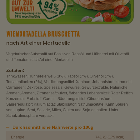
WIEMORTADELLA BRUSCHETTA
nach Art einer Mortadella
Vegetarischer Aufschnitt auf Basis von Rapsöl und Hühnerei mit Olivenöl
und Tomaten, nach Art einer Mortadella
Zutaten:
Trinkwasser, Hühnereieiweiß (8%), Rapsöl (7%), Olivenöl (7%),
Tomatenflocken (2%), Verdickungsmittel: Xanthan, Johannisbrot-kernmehl,
Carrageen; Dextrose, Speisesalz, Gewürze, Gewürzextrakte, Natürliche
Aromen, Aromen, Zitronensaftpulver, färbendes Lebensmittel: Roter Rettich
Konzentrat; Farbstoff: Carotin; Säuerungsmittel: Citronensäure;
Säureregulator: Kaliumlactat; Stabilisator: Natriumacetate. Kann Spuren
von Lupine, Senf, Sellerie, Milch, Gluten und Soja enthalten. Unter
Schutzatmosphäre verpackt.
Durchschnittliche Nährwerte pro 100g
Energie
741 kJ (179 kcal)