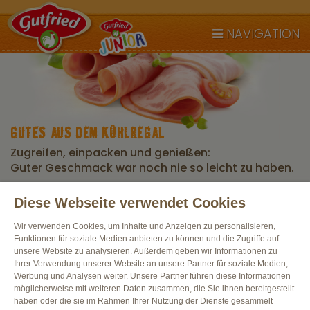
NAVIGATION
GUTES AUS DEM KÜHLREGAL
Zugreifen, einpacken und genießen:
Guter Geschmack war noch nie so leicht zu haben.
Diese Webseite verwendet Cookies
Alle Produkte
Wir verwenden Cookies, um Inhalte und Anzeigen zu personalisieren,
Funktionen für soziale Medien anbieten zu können und die Zugriffe auf
unsere Website zu analysieren. Außerdem geben wir Informationen zu
Ihrer Verwendung unserer Website an unsere Partner für soziale Medien,
Werbung und Analysen weiter. Unsere Partner führen diese Informationen
möglicherweise mit weiteren Daten zusammen, die Sie ihnen bereitgestellt
haben oder die sie im Rahmen Ihrer Nutzung der Dienste gesammelt