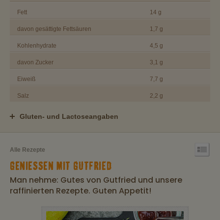
Fett
14 g
davon gesättigte Fettsäuren
1,7 g
Kohlenhydrate
4,5 g
davon Zucker
3,1 g
Eiweiß
7,7 g
Salz
2,2 g
Gluten- und Lactoseangaben
Alle Rezepte
GENIESSEN MIT GUTFRIED
Man nehme: Gutes von Gutfried und unsere
raffinierten Rezepte. Guten Appetit!