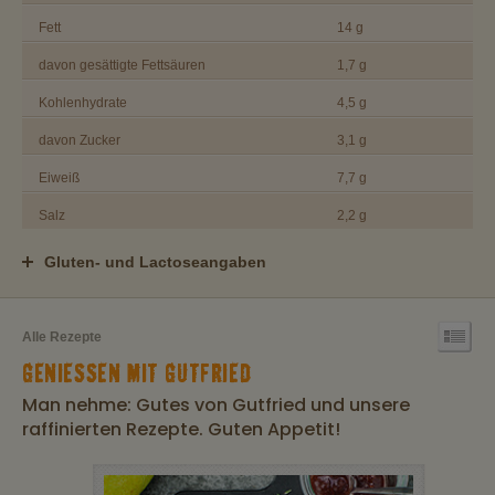
Fett
14 g
davon gesättigte Fettsäuren
1,7 g
Kohlenhydrate
4,5 g
davon Zucker
3,1 g
Eiweiß
7,7 g
Salz
2,2 g
Gluten- und Lactoseangaben
Alle Rezepte
GENIESSEN MIT GUTFRIED
Man nehme: Gutes von Gutfried und unsere
raffinierten Rezepte. Guten Appetit!