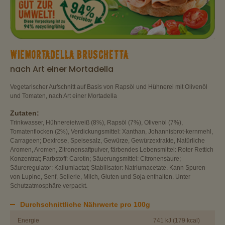
WIEMORTADELLA BRUSCHETTA
nach Art einer Mortadella
Vegetarischer Aufschnitt auf Basis von Rapsöl und Hühnerei mit Olivenöl
und Tomaten, nach Art einer Mortadella
Zutaten:
Trinkwasser, Hühnereieiweiß (8%), Rapsöl (7%), Olivenöl (7%),
Tomatenflocken (2%), Verdickungsmittel: Xanthan, Johannisbrot-kernmehl,
Carrageen; Dextrose, Speisesalz, Gewürze, Gewürzextrakte, Natürliche
Aromen, Aromen, Zitronensaftpulver, färbendes Lebensmittel: Roter Rettich
Konzentrat; Farbstoff: Carotin; Säuerungsmittel: Citronensäure;
Säureregulator: Kaliumlactat; Stabilisator: Natriumacetate. Kann Spuren
von Lupine, Senf, Sellerie, Milch, Gluten und Soja enthalten. Unter
Schutzatmosphäre verpackt.
Durchschnittliche Nährwerte pro 100g
Energie
741 kJ (179 kcal)