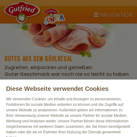
NAVIGATION
GUTES AUS DEM KÜHLREGAL
Zugreifen, einpacken und genießen:
Guter Geschmack war noch nie so leicht zu haben.
Diese Webseite verwendet Cookies
Alle Produkte
Wir verwenden Cookies, um Inhalte und Anzeigen zu personalisieren,
Funktionen für soziale Medien anbieten zu können und die Zugriffe auf
unsere Website zu analysieren. Außerdem geben wir Informationen zu
Ihrer Verwendung unserer Website an unsere Partner für soziale Medien,
Werbung und Analysen weiter. Unsere Partner führen diese Informationen
möglicherweise mit weiteren Daten zusammen, die Sie ihnen bereitgestellt
haben oder die sie im Rahmen Ihrer Nutzung der Dienste gesammelt