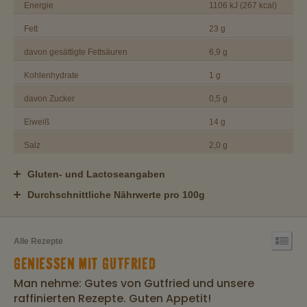
Energie
1106 kJ (267 kcal)
Fett
23 g
davon gesättigte Fettsäuren
6,9 g
Kohlenhydrate
1 g
davon Zucker
0,5 g
Eiweiß
14 g
Salz
2,0 g
Gluten- und Lactoseangaben
Durchschnittliche Nährwerte pro 100g
Alle Rezepte
GENIESSEN MIT GUTFRIED
Man nehme: Gutes von Gutfried und unsere
raffinierten Rezepte. Guten Appetit!