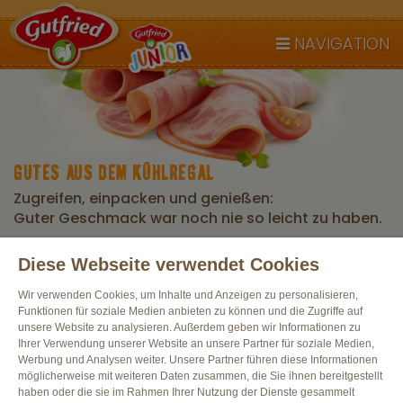
NAVIGATION
GUTES AUS DEM KÜHLREGAL
Zugreifen, einpacken und genießen:
Guter Geschmack war noch nie so leicht zu haben.
Diese Webseite verwendet Cookies
Alle Produkte
Wir verwenden Cookies, um Inhalte und Anzeigen zu personalisieren,
Funktionen für soziale Medien anbieten zu können und die Zugriffe auf
unsere Website zu analysieren. Außerdem geben wir Informationen zu
Ihrer Verwendung unserer Website an unsere Partner für soziale Medien,
Werbung und Analysen weiter. Unsere Partner führen diese Informationen
möglicherweise mit weiteren Daten zusammen, die Sie ihnen bereitgestellt
haben oder die sie im Rahmen Ihrer Nutzung der Dienste gesammelt