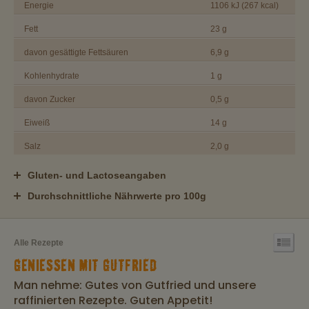
Energie
1106 kJ (267 kcal)
Fett
23 g
davon gesättigte Fettsäuren
6,9 g
Kohlenhydrate
1 g
davon Zucker
0,5 g
Eiweiß
14 g
Salz
2,0 g
Gluten- und Lactoseangaben
Durchschnittliche Nährwerte pro 100g
Alle Rezepte
GENIESSEN MIT GUTFRIED
Man nehme: Gutes von Gutfried und unsere
raffinierten Rezepte. Guten Appetit!