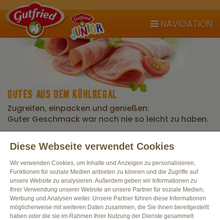
NAVIGATION
GUTES AUS DEM KÜHLREGAL
Zugreifen, einpacken und genießen:
Guter Geschmack war noch nie so leicht zu haben.
Diese Webseite verwendet Cookies
Alle Produkte
Wir verwenden Cookies, um Inhalte und Anzeigen zu personalisieren,
Funktionen für soziale Medien anbieten zu können und die Zugriffe auf
unsere Website zu analysieren. Außerdem geben wir Informationen zu
Ihrer Verwendung unserer Website an unsere Partner für soziale Medien,
Werbung und Analysen weiter. Unsere Partner führen diese Informationen
möglicherweise mit weiteren Daten zusammen, die Sie ihnen bereitgestellt
haben oder die sie im Rahmen Ihrer Nutzung der Dienste gesammelt