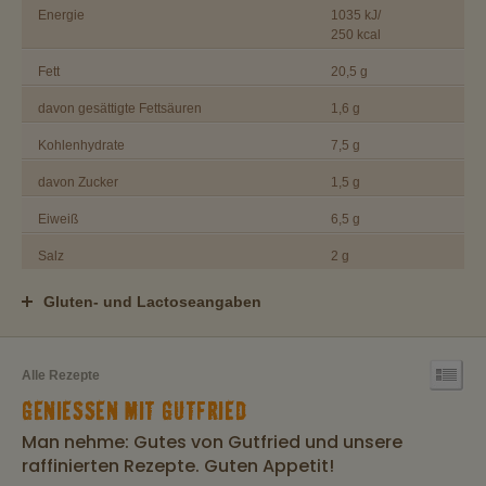
Energie
1035 kJ/
250 kcal
Fett
20,5 g
davon gesättigte Fettsäuren
1,6 g
Kohlenhydrate
7,5 g
davon Zucker
1,5 g
Eiweiß
6,5 g
Salz
2 g
Gluten- und Lactoseangaben
Alle Rezepte
GENIESSEN MIT GUTFRIED
Man nehme: Gutes von Gutfried und unsere
raffinierten Rezepte. Guten Appetit!