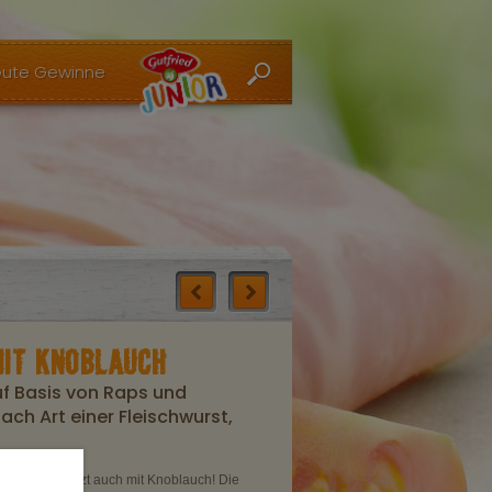
ute Gewinne
MIT KNOBLAUCH
f Basis von Raps und
ach Art einer Fleischwurst,
urst
gibt es jetzt auch mit Knoblauch! Die