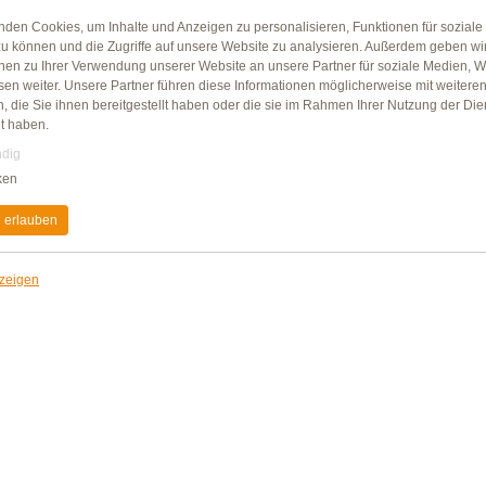
Gutfried Vegetarische Fleischwurst mit
nden Cookies, um Inhalte und Anzeigen zu personalisieren, Funktionen für sozial
und würzigen Geschmack.
zu können und die Zugriffe auf unsere Website zu analysieren. Außerdem geben wi
Zutaten:
onen zu Ihrer Verwendung unserer Website an unsere Partner für soziale Medien, 
Trinkwasser, Rapsöl 14%, Hühnereieiwe
sen weiter. Unsere Partner führen diese Informationen möglicherweise mit weitere
Xanthan, Johannisbrotkernmehl, Carra
 die Sie ihnen bereitgestellt haben oder die sie im Rahmen Ihrer Nutzung der Die
Zitronensaftpulver, Knoblauchextrakt, 
t haben.
Rettich Konzentrat; natürliche Aromen, 
dig
Citronensäure; Säureregulator: Kaliumla
ken
Buchenholzrauch. Kann Spuren von Glut
Sojaeiweiß enthalten. Wursthülle nicht
 erlauben
Durchschnittliche Nährwert
Energie
nzeigen
Fett
davon gesättigte Fettsäuren
Kohlenhydrate
davon Zucker
Eiweiß