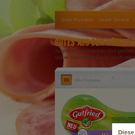
Gute Produkte
Guter Service
GUTES AUS DEM KÜHLREG
Zugreifen, einpacken und genieß
Guter Geschmack war noch nie so
Alle Produkte
Diese