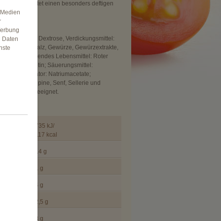
 Knoblauch bietet einen besonders deftigen
e Medien
r
Werbung
ißpulver 8%, Dextrose, Verdickungsmittel:
n Daten
geen; Speisesalz, Gewürze, Gewürzextrakte,
nste
Knoblauch, färbendes Lebensmittel: Roter
Farbstoff: Carotin; Säuerungsmittel:
ctat; Stabilisator: Natriumacetate;
en, Milch, Lupine, Senf, Sellerie und
 zum Verzehr geeignet.
e pro 100g
735 kJ/
117 kcal
14 g
1 g
4 g
2,5 g
8 g