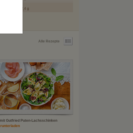
2,4 g
n
Alle Rezepte
 mit Gutfried Puten-Lachsschinken
erunterladen