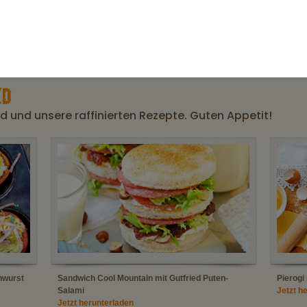
Salz
Gluten- und Lactoseangabe
D
 und unsere raffinierten Rezepte. Guten Appetit!
hwurst
Sandwich Cool Mountain mit Gutfried Puten-
Pierogi
Salami
Jetzt h
Jetzt herunterladen