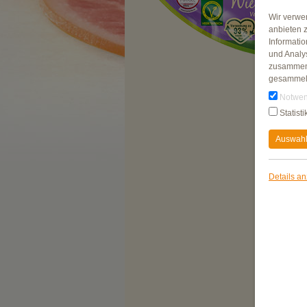
Wir verwe
anbieten 
Informati
und Analy
zusammen,
gesammel
Notwen
Statisti
Auswahl
Details a