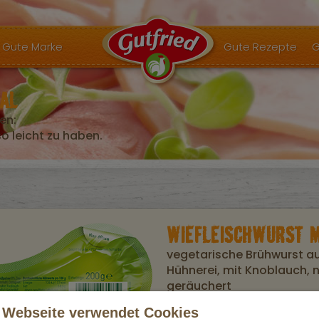
Gute Marke
Gute Rezepte
G
AL
en:
 leicht zu haben.
WIEFLEISCHWURST 
vegetarische Brühwurst au
Hühnerei, mit Knoblauch, n
geräuchert
 Webseite verwendet Cookies
Unsere beliebte
Vegetarische Fleischw