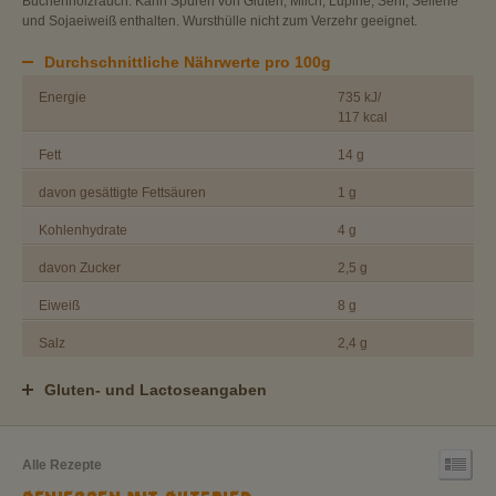
Buchenholzrauch. Kann Spuren von Gluten, Milch, Lupine, Senf, Sellerie
und Sojaeiweiß enthalten. Wursthülle nicht zum Verzehr geeignet.
Durchschnittliche Nährwerte pro 100g
Energie
735 kJ/
117 kcal
Fett
14 g
davon gesättigte Fettsäuren
1 g
Kohlenhydrate
4 g
davon Zucker
2,5 g
Eiweiß
8 g
Salz
2,4 g
Gluten- und Lactoseangaben
Alle Rezepte