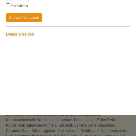
Statistiken
Auswahl erlauben
Details anzeigen
WIEFLEISCHWURST MIT KNOBLAUCH
vegetarische Brühwurst auf Basis von Raps und
Hühnerei, mit Knoblauch, nach Art einer
Fleischwurst, geräuchert
Unsere beliebte
Vegetarische Fleischwurst
gibt es jetzt auch mit
Knoblauch! Die Gutfried Vegetarische Fleischwurst mit Knoblauch bietet
einen besonders deftigen und würzigen Geschmack.
Zutaten:
Trinkwasser, Rapsöl 14%, Hühnereieiweißpulver 8%, Dextrose,
Verdickungsmittel: Xanthan, Johannisbrotkernmehl, Carrageen;
Speisesalz, Gewürze, Gewürzextrakte, Zitronensaftpulver,
Knoblauchextrakt, Knoblauch, färbendes Lebensmittel: Roter Rettich
Konzentrat; natürliche Aromen, Farbstoff: Carotin; Säuerungsmittel:
Citronensäure; Säureregulator: Kaliumlactat; Stabilisator: Natriumacetate;