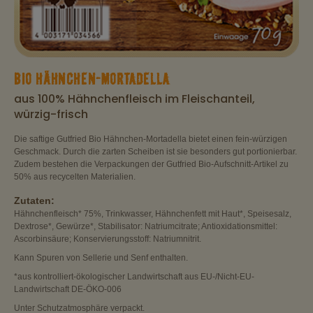
BIO HÄHNCHEN-MORTADELLA
aus 100% Hähnchenfleisch im Fleischanteil,
würzig-frisch
Die saftige Gutfried Bio Hähnchen-Mortadella bietet einen fein-würzigen
Geschmack. Durch die zarten Scheiben ist sie besonders gut portionierbar.
Zudem bestehen die Verpackungen der Gutfried Bio-Aufschnitt-Artikel zu
50% aus recycelten Materialien.
Zutaten:
Hähnchenfleisch* 75%, Trinkwasser, Hähnchenfett mit Haut*, Speisesalz,
Dextrose*, Gewürze*, Stabilisator: Natriumcitrate; Antioxidationsmittel:
Ascorbinsäure; Konservierungsstoff: Natriumnitrit.
Kann Spuren von Sellerie und Senf enthalten.
*aus kontrolliert-ökologischer Landwirtschaft aus EU-/Nicht-EU-
Landwirtschaft DE-ÖKO-006
Unter Schutzatmosphäre verpackt.