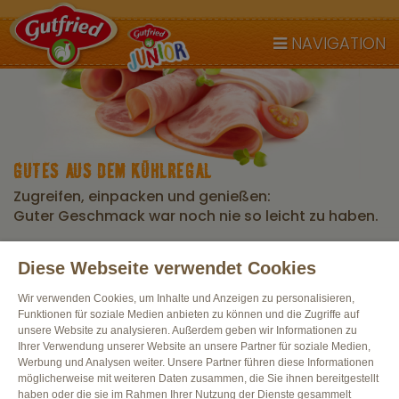
NAVIGATION
GUTES AUS DEM KÜHLREGAL
Zugreifen, einpacken und genießen:
Guter Geschmack war noch nie so leicht zu haben.
Diese Webseite verwendet Cookies
Alle Produkte
Wir verwenden Cookies, um Inhalte und Anzeigen zu personalisieren,
Funktionen für soziale Medien anbieten zu können und die Zugriffe auf
unsere Website zu analysieren. Außerdem geben wir Informationen zu
Ihrer Verwendung unserer Website an unsere Partner für soziale Medien,
Werbung und Analysen weiter. Unsere Partner führen diese Informationen
möglicherweise mit weiteren Daten zusammen, die Sie ihnen bereitgestellt
haben oder die sie im Rahmen Ihrer Nutzung der Dienste gesammelt