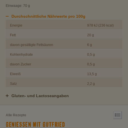
Einwaage: 70 g
Durchschnittliche Nährwerte pro 100g
Energie
978 kJ (236 kcal)
Fett
20 g
davon gesättigte Fettsäuren
6 g
Kohlenhydrate
0,5 g
davon Zucker
0,5 g
Eiweiß
13,5 g
Salz
2,2 g
Gluten- und Lactoseangaben
Alle Rezepte
GENIESSEN MIT GUTFRIED