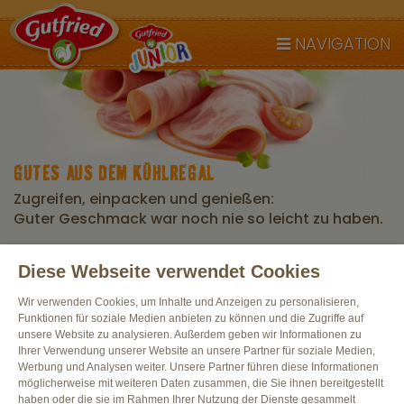
NAVIGATION
GUTES AUS DEM KÜHLREGAL
Zugreifen, einpacken und genießen:
Guter Geschmack war noch nie so leicht zu haben.
Diese Webseite verwendet Cookies
Alle Produkte
Wir verwenden Cookies, um Inhalte und Anzeigen zu personalisieren,
Funktionen für soziale Medien anbieten zu können und die Zugriffe auf
unsere Website zu analysieren. Außerdem geben wir Informationen zu
Ihrer Verwendung unserer Website an unsere Partner für soziale Medien,
Werbung und Analysen weiter. Unsere Partner führen diese Informationen
möglicherweise mit weiteren Daten zusammen, die Sie ihnen bereitgestellt
haben oder die sie im Rahmen Ihrer Nutzung der Dienste gesammelt