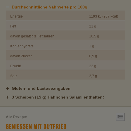
Durchschnittliche Nährwerte pro 100g
Energie
1193 kJ (287 kcal)
Fett
21 g
davon gesättigte Fettsäuren
10,5 g
Kohlenhydrate
1 g
davon Zucker
0,5 g
Eiweiß
23 g
Salz
3,7 g
Gluten- und Lactoseangaben
3 Scheiben (15 g) Hähnchen Salami enthalten:
Alle Rezepte
GENIESSEN MIT GUTFRIED