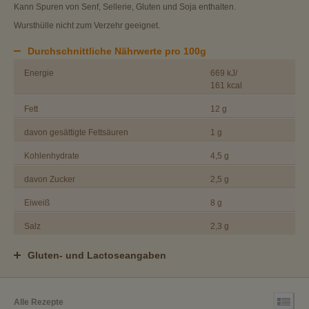
Kann Spuren von Senf, Sellerie, Gluten und Soja enthalten.
Wursthülle nicht zum Verzehr geeignet.
Durchschnittliche Nährwerte pro 100g
Energie
669 kJ/
161 kcal
Fett
12 g
davon gesättigte Fettsäuren
1 g
Kohlenhydrate
4,5 g
davon Zucker
2,5 g
Eiweiß
8 g
Salz
2,3 g
Gluten- und Lactoseangaben
Alle Rezepte