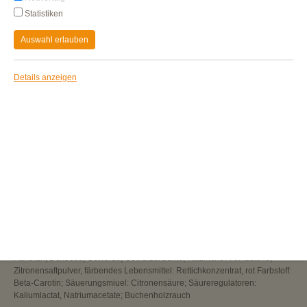
Statistiken
Auswahl erlauben
Details anzeigen
WIEFLEISCHWURST MIT PAPRIKA
vegetarische Brühwurst auf Basis von Rapsöl und
Hühnereiweißpulver, mit Paprika nach Art einer
Fleischwurst geräuchert
Unsere beliebte
Vegetarische Fleischwurst
gibt es jetzt auch mit Paprika!
Die Gutfried Vegetarische Fleischwurst mit Paprika bietet einen besonders
aromatischen und frischen Geschmack.
Zutaten:
Trinkwasser, Paprika 12%, Rapsöl 11 %, Hühnereiweißpulver 8%,
Speisesalz, Verdickungsmittel: Carrageen., Johannisbrotkernmehl,
Xanthan, Dextrose, Gewürze, Gewürzextrakte, natürliche Aromastoffe,
Zitronensaftpulver, färbendes Lebensmittel: Rettichkonzentrat, rot Farbstoff:
Beta-Carotin; Säuerungsmiuel: Citronensäure; Säureregulatoren:
Kaliumlactat, Natriumacetate; Buchenholzrauch