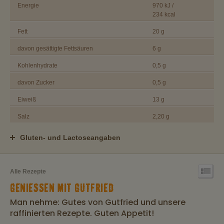
Energie
970 kJ /
234 kcal
Fett
20 g
davon gesättigte Fettsäuren
6 g
Kohlenhydrate
0,5 g
davon Zucker
0,5 g
Eiweiß
13 g
Salz
2,20 g
Gluten- und Lactoseangaben
Alle Rezepte
GENIESSEN MIT GUTFRIED
Man nehme: Gutes von Gutfried und unsere
raffinierten Rezepte. Guten Appetit!