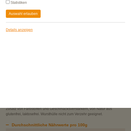
Statistiken
Auswahl erlauben
Details anzeigen
HÄHNCHEN-FLEISCHWURST
"Die Kleine"
Die Gutfried
Hähnchen-Fleischwurst
gibt es jetzt auch in klein! Natürlich
bietet auch diese Fleischwurst die gewohnte Gutfried Qualität. Klein aber
Oho!
Zutaten:
75% Hähnchenfleisch, Trinkwasser, Hähnchenfett mit Haut, Speisesalz,
Dextrose, Gewürze, Gewürzextrakte, Stabilisatoren: Diphosphate,
Natriumcitrate; Antioxidationsmittel: Ascorbinsäure, Konservierungsstoff:
Natriumnitrit. Kann Spuren von SELLERIE und SENF enthalten. Ohne
Zusatz von Farbstoffen und Geschmacksverstärkern, von Natur aus
glutenfrei, laktosefrei. Wursthülle nicht zum Verzehr geeignet.
Durchschnittliche Nährwerte pro 100g