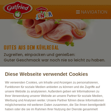
NAVIGATION
GUTES AUS DEM KÜHLREGAL
Zugreifen, einpacken und genießen:
Guter Geschmack war noch nie so leicht zu haben.
Diese Webseite verwendet Cookies
Alle Produkte
Wir verwenden Cookies, um Inhalte und Anzeigen zu personalisieren,
Funktionen für soziale Medien anbieten zu können und die Zugriffe auf
unsere Website zu analysieren. Außerdem geben wir Informationen zu
Ihrer Verwendung unserer Website an unsere Partner für soziale Medien,
Werbung und Analysen weiter. Unsere Partner führen diese Informationen
möglicherweise mit weiteren Daten zusammen, die Sie ihnen bereitgestellt
haben oder die sie im Rahmen Ihrer Nutzung der Dienste gesammelt