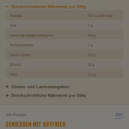
Durchschnittliche Nährwerte pro 100g
Energie
397 kJ (94 kcal)
Fett
2 g
davon gesättigte Fettsäuren
0,6 g
Kohlenhydrate
1 g
davon Zucker
0,5 g
Eiweiß
18 g
Salz
2,2 g
Gluten- und Lactoseangaben
Durchschnittliche Nährwerte pro 100g
Alle Rezepte
GENIESSEN MIT GUTFRIED