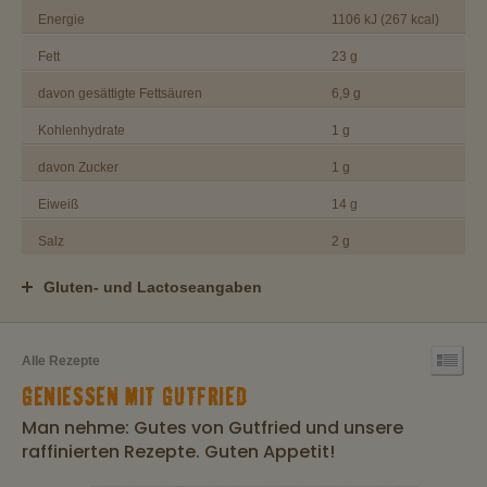
Energie
1106 kJ (267 kcal)
Fett
23 g
davon gesättigte Fettsäuren
6,9 g
Kohlenhydrate
1 g
davon Zucker
1 g
Eiweiß
14 g
Salz
2 g
Gluten- und Lactoseangaben
Alle Rezepte
GENIESSEN MIT GUTFRIED
Man nehme: Gutes von Gutfried und unsere
raffinierten Rezepte. Guten Appetit!