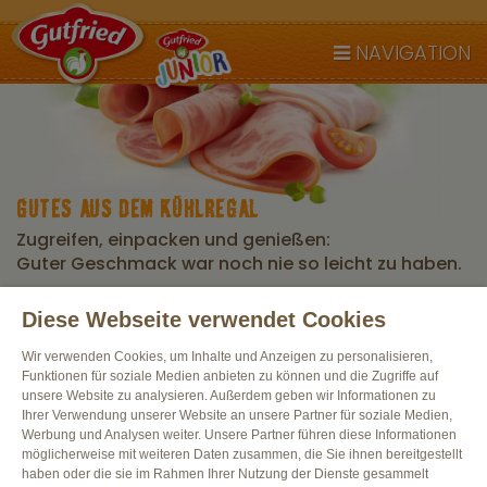
NAVIGATION
GUTES AUS DEM KÜHLREGAL
Zugreifen, einpacken und genießen:
Guter Geschmack war noch nie so leicht zu haben.
Diese Webseite verwendet Cookies
Alle Produkte
Wir verwenden Cookies, um Inhalte und Anzeigen zu personalisieren,
Funktionen für soziale Medien anbieten zu können und die Zugriffe auf
unsere Website zu analysieren. Außerdem geben wir Informationen zu
Ihrer Verwendung unserer Website an unsere Partner für soziale Medien,
Werbung und Analysen weiter. Unsere Partner führen diese Informationen
möglicherweise mit weiteren Daten zusammen, die Sie ihnen bereitgestellt
haben oder die sie im Rahmen Ihrer Nutzung der Dienste gesammelt