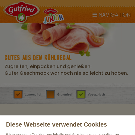
NAVIGATION
GUTES AUS DEM KÜHLREGAL
Zugreifen, einpacken und genießen:
Guter Geschmack war noch nie so leicht zu haben.
Lactosefrei
Glutenfrei
Vegetarisch
Diese Webseite verwendet Cookies
Wir verwenden Cookies, um Inhalte und Anzeigen zu personalisieren,