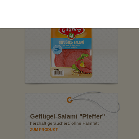
ZUM PRODUKT
Geflügel-Salami "Pfeffer"
herzhaft geräuchert, ohne Palmfett
ZUM PRODUKT