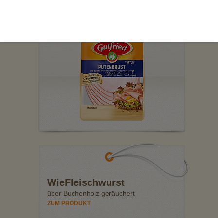
ZUM PRODUKT
WieFleischwurst
über Buchenholz geräuchert
ZUM PRODUKT