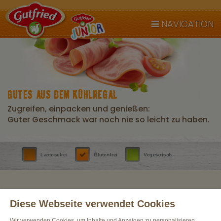
NAVIGATION
GUTES AUS DEM KÜHLREGAL
Zugreifen, einpacken und genießen:
Guter Geschmack war noch nie so leicht zu haben.
Lactosefrei
Glutenfrei
Vegetarisch
Diese Webseite verwendet Cookies
Wir verwenden Cookies, um Inhalte und Anzeigen zu personalisieren,