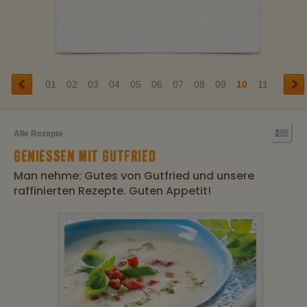
01
02
03
04
05
06
07
08
09
10
11
Alle Rezepte
GENIESSEN MIT GUTFRIED
Man nehme: Gutes von Gutfried und unsere
raffinierten Rezepte. Guten Appetit!