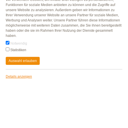
Funktionen für soziale Medien anbieten zu können und die Zugriffe auf
Bio Geflügel-Salami
unsere Website zu analysieren. Außerdem geben wir Informationen zu
Herzhaft geräuchert, aus 100
Ihrer Verwendung unserer Website an unsere Partner für soziale Medien,
Geflügelfleisch
Werbung und Analysen weiter. Unsere Partner führen diese Informationen
ZUM PRODUKT
möglicherweise mit weiteren Daten zusammen, die Sie ihnen bereitgestellt
haben oder die sie im Rahmen Ihrer Nutzung der Dienste gesammelt
haben.
Notwendig
Statistiken
Auswahl erlauben
Details anzeigen
Bio Hähnchen-Fleischwurst
Neu und Nachhaltig!