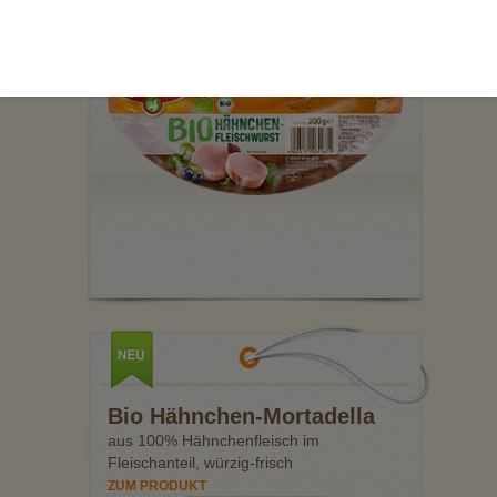
ZUM PRODUKT
Bio Hähnchen-Mortadella
aus 100% Hähnchenfleisch im
Fleischanteil, würzig-frisch
ZUM PRODUKT