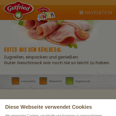
NAVIGATION
GUTES AUS DEM KÜHLREGAL
Zugreifen, einpacken und genießen:
Guter Geschmack war noch nie so leicht zu haben.
Lactosefrei
Glutenfrei
Vegetarisch
Diese Webseite verwendet Cookies
Wir verwenden Cookies, um Inhalte und Anzeigen zu personalisieren,