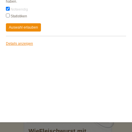
haben.
Notwendig
WieFleischwurst
Statistiken
über Buchenholz geräuchert
ZUM PRODUKT
Auswahl erlauben
Details anzeigen
WieFleischwurst mit