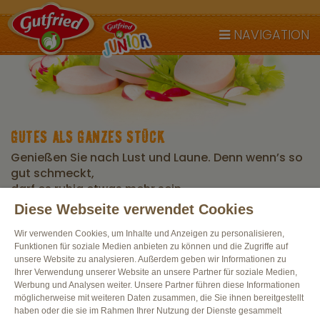
NAVIGATION
GUTES ALS GANZES STÜCK
Genießen Sie nach Lust und Laune. Denn wenn’s so
gut schmeckt,
darf es ruhig etwas mehr sein.
Diese Webseite verwendet Cookies
Wir verwenden Cookies, um Inhalte und Anzeigen zu personalisieren,
Lactosefrei
Glutenfrei
Vegetarisch
Funktionen für soziale Medien anbieten zu können und die Zugriffe auf
unsere Website zu analysieren. Außerdem geben wir Informationen zu
Ihrer Verwendung unserer Website an unsere Partner für soziale Medien,
Werbung und Analysen weiter. Unsere Partner führen diese Informationen
möglicherweise mit weiteren Daten zusammen, die Sie ihnen bereitgestellt
haben oder die sie im Rahmen Ihrer Nutzung der Dienste gesammelt