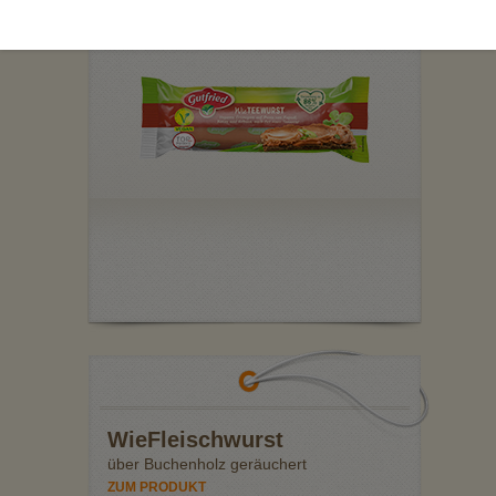
nach Art einer Teewurst
ZUM PRODUKT
WieFleischwurst
über Buchenholz geräuchert
ZUM PRODUKT