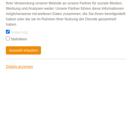
Ihrer Verwendung unserer Website an unsere Partner für soziale Medien,
Werbung und Analysen weiter. Unsere Partner führen diese Informationen
WieLeberwurst
möglicherweise mit weiteren Daten zusammen, die Sie ihnen bereitgestellt
haben oder die sie im Rahmen Ihrer Nutzung der Dienste gesammelt
nach Art einer Leberwurst
haben.
ZUM PRODUKT
Notwendig
Statistiken
Auswahl erlauben
Details anzeigen
WieTeewurst