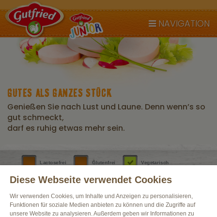
NAVIGATION
GUTES ALS GANZES STÜCK
Genießen Sie nach Lust und Laune. Denn wenn’s so
gut schmeckt,
darf es ruhig etwas mehr sein.
Lactosefrei
Glutenfrei
Vegetarisch
Diese Webseite verwendet Cookies
Wir verwenden Cookies, um Inhalte und Anzeigen zu personalisieren,
Funktionen für soziale Medien anbieten zu können und die Zugriffe auf
unsere Website zu analysieren. Außerdem geben wir Informationen zu