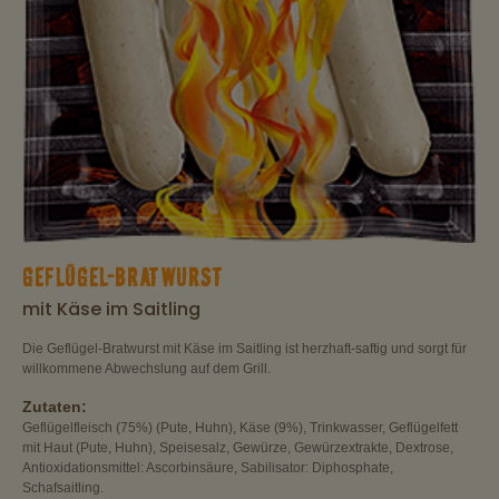
GEFLÜGEL-BRATWURST
mit Käse im Saitling
Die Geflügel-Bratwurst mit Käse im Saitling ist herzhaft-saftig und sorgt für
willkommene Abwechslung auf dem Grill.
Zutaten:
Geflügelfleisch (75%) (Pute, Huhn), Käse (9%), Trinkwasser, Geflügelfett
mit Haut (Pute, Huhn), Speisesalz, Gewürze, Gewürzextrakte, Dextrose,
Antioxidationsmittel: Ascorbinsäure, Sabilisator: Diphosphate,
Schafsaitling.