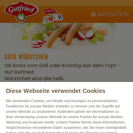
NAVIGATION
GUTE WÜRSTCHEN
Ob kross vom Grill oder Knackig aus dem Topf -
auf Gutfried
Würstchen sind alle heiß
Diese Webseite verwendet Cookies
Alle Produkte
Wir verwenden Cookies, um Inhalte und Anzeigen zu personalisieren,
Funktionen für soziale Medien anbieten zu können und die Zugriffe auf
unsere Website zu analysieren. Außerdem geben wir Informationen zu
Ihrer Verwendung unserer Website an unsere Partner für soziale Medien,
Werbung und Analysen weiter. Unsere Partner führen diese Informationen
möglicherweise mit weiteren Daten zusammen, die Sie ihnen bereitgestellt
haben oder die sie im Rahmen Ihrer Nutzung der Dienste gesammelt