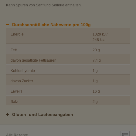
Kann Spuren von Senf und Sellerie enthalten.
Durchschnittliche Nährwerte pro 100g
Energie
1029 kJ /
248 kcal
Fett
20 g
davon gesättigte Fettsäuren
7,4 g
Kohlenhydrate
1 g
davon Zucker
1 g
Eiweiß
16 g
Salz
2 g
Gluten- und Lactoseangaben
Alle Rezepte