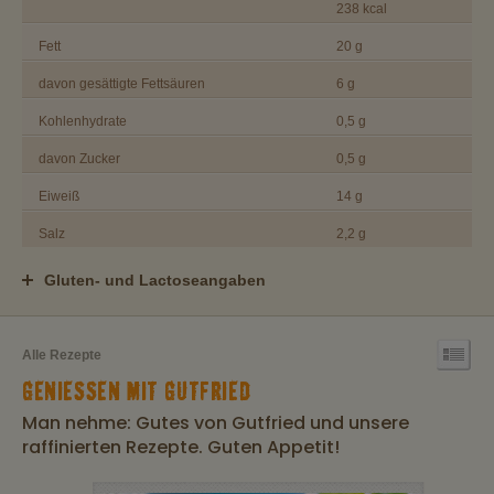
238 kcal
Fett
20 g
davon gesättigte Fettsäuren
6 g
Kohlenhydrate
0,5 g
davon Zucker
0,5 g
Eiweiß
14 g
Salz
2,2 g
Gluten- und Lactoseangaben
Alle Rezepte
GENIESSEN MIT GUTFRIED
Man nehme: Gutes von Gutfried und unsere
raffinierten Rezepte. Guten Appetit!