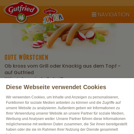
NAVIGATION
GUTE WÜRSTCHEN
Ob kross vom Grill oder Knackig aus dem Topf -
auf Gutfried
Würstchen sind alle heiß
Diese Webseite verwendet Cookies
Wir verwenden Cookies, um Inhalte und Anzeigen zu personalisieren,
Alle Produkte
Funktionen für soziale Medien anbieten zu können und die Zugriffe auf
unsere Website zu analysieren. Außerdem geben wir Informationen zu
Ihrer Verwendung unserer Website an unsere Partner für soziale Medien,
Werbung und Analysen weiter. Unsere Partner führen diese Informationen
möglicherweise mit weiteren Daten zusammen, die Sie ihnen bereitgestellt
haben oder die sie im Rahmen Ihrer Nutzung der Dienste gesammelt