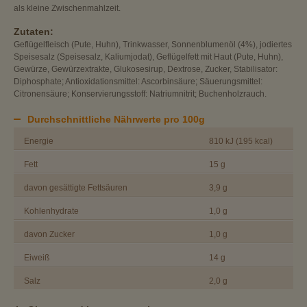
als kleine Zwischenmahlzeit.
Zutaten:
Geflügelfleisch (Pute, Huhn), Trinkwasser, Sonnenblumenöl (4%), jodiertes
Speisesalz (Speisesalz, Kaliumjodat), Geflügelfett mit Haut (Pute, Huhn),
Gewürze, Gewürzextrakte, Glukosesirup, Dextrose, Zucker, Stabilisator:
Diphosphate; Antioxidationsmittel: Ascorbinsäure; Säuerungsmittel:
Citronensäure; Konservierungsstoff: Natriumnitrit; Buchenholzrauch.
Durchschnittliche Nährwerte pro 100g
Energie
810 kJ (195 kcal)
Fett
15 g
davon gesättigte Fettsäuren
3,9 g
Kohlenhydrate
1,0 g
davon Zucker
1,0 g
Eiweiß
14 g
Salz
2,0 g