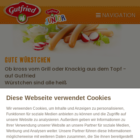
NAVIGATION
GUTE WÜRSTCHEN
Ob kross vom Grill oder Knackig aus dem Topf -
auf Gutfried
Würstchen sind alle heiß
Diese Webseite verwendet Cookies
Alle Produkte
Wir verwenden Cookies, um Inhalte und Anzeigen zu personalisieren,
Funktionen für soziale Medien anbieten zu können und die Zugriffe auf
unsere Website zu analysieren. Außerdem geben wir Informationen zu
Ihrer Verwendung unserer Website an unsere Partner für soziale Medien,
Werbung und Analysen weiter. Unsere Partner führen diese Informationen
möglicherweise mit weiteren Daten zusammen, die Sie ihnen bereitgestellt